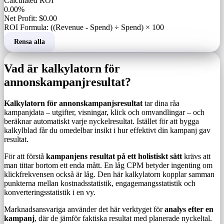
Calculated ROI
0.00%
Net Profit: $0.00
ROI Formula: ((Revenue - Spend) ÷ Spend) × 100
Rensa alla
Vad är kalkylatorn för
annonskampanjresultat?
Kalkylatorn för annonskampanjsresultat
tar dina råa
kampanjdata – utgifter, visningar, klick och omvandlingar – och
beräknar automatiskt varje nyckelresultat. Istället för att bygga
kalkylblad får du omedelbar insikt i hur effektivt din kampanj gav
resultat.
För att förstå
kampanjens resultat på ett holistiskt sätt
krävs att
man tittar bortom ett enda mått. En låg CPM betyder ingenting om
klickfrekvensen också är låg. Den här kalkylatorn kopplar samman
punkterna mellan kostnadsstatistik, engagemangsstatistik och
konverteringsstatistik i en vy.
Marknadsansvariga använder det här verktyget för
analys efter en
kampanj
, där de jämför faktiska resultat med planerade nyckeltal.