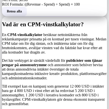
ROI Formula: ((Revenue - Spend) ÷ Spend) × 100
Rensa alla
Vad är en CPM-vinstkalkylator?
En
CPM-vinstkalkylator
beräknar nettointäkterna från
reklamkampanjer prissatta på en kostnad per tusen visningar. Medan
CPM talar om för dig räntan, och intäkterna talar om för dig
bruttoinkomsten, avslöjar vinsten vad du faktiskt har kvar efter att
alla kostnader har dragits av.
Det här verktyget är särskilt värdefullt för
publicister som tjänar
pengar på annonsutrymme
och annonsörer som behöver bevisa
att deras annonsdrivna intäkter överstiger de totala
kampanjkostnaderna inklusive kreativ produktion, plattformsavgifter
och administrationskostnader.
Till exempel kan en kampanj som genererar 12 000 USD i intäkter
bara ge 4 800 USD i vinst efter att ha redovisat 5 200 USD i
annonsutgifter, 1 200 USD i kreativa kostnader och 800 USD i
byråavgifter. CPM-vinstkalkylatorn gör denna ekonomi transparent
och genomförbar.