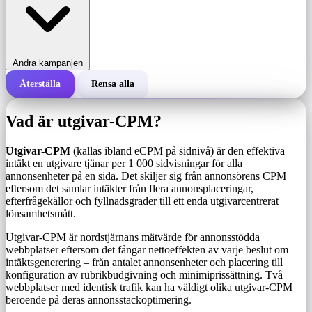
Andra kampanjen
Återställa
Rensa alla
Total kostnad för en kampanj
Vad är utgivar-CPM?
Kostnad per 1 000 visningar (CPM)
i
Utgivar-CPM
(kallas ibland eCPM på sidnivå) är den effektiva
intäkt en utgivare tjänar per 1 000 sidvisningar för alla
annonsenheter på en sida. Det skiljer sig från annonsörens CPM
Antal visningar
eftersom det samlar intäkter från flera annonsplaceringar,
efterfrågekällor och fyllnadsgrader till ett enda utgivarcentrerat
lönsamhetsmått.
Utgivar-CPM är nordstjärnans mätvärde för annonsstödda
webbplatser eftersom det fångar nettoeffekten av varje beslut om
intäktsgenerering – från antalet annonsenheter och placering till
konfiguration av rubrikbudgivning och minimiprissättning. Två
webbplatser med identisk trafik kan ha väldigt olika utgivar-CPM
beroende på deras annonsstackoptimering.