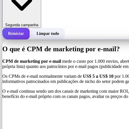
Segunda campanha
Reiniciar
Limpar tudo
Custo total de uma campanha
O que é CPM de marketing por e-mail?
Custo por 1.000 impressões (CPM)
i
CPM de marketing por e-mail
mede o custo por 1.000 envios, abertu
própria lista) quanto aos patrocínios por e-mail pagos (publicidade em 
Número de impressões
Os CPMs de e-mail normalmente variam de
US$ 5 a US$ 10
por 1.00
informativos patrocinados em publicações de nicho do setor podem g
O e-mail continua sendo um dos canais de marketing com maior ROI,
benefício do e-mail próprio com os canais pagos, avaliar os preços do 