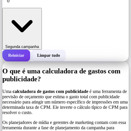
Segunda campanha
Reiniciar
Limpar tudo
Custo total de uma campanha
O que é uma calculadora de gastos com
Custo por 1.000 impressões (CPM)
publicidade?
i
Uma
calculadora de gastos com publicidade
é uma ferramenta de
Número de impressões
previsão de orçamento que estima o gasto total com publicidade
necessário para atingir um número específico de impressões em uma
determinada taxa de CPM. Ele inverte o cálculo típico de CPM para
resolver o custo.
Os planejadores de mídia e gerentes de marketing contam com essa
ferramenta durante a fase de planejamento da campanha para