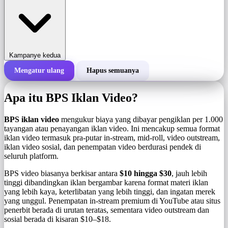
Kampanye kedua
Mengatur ulang
Hapus semuanya
Total biaya kampanye
Apa itu BPS Iklan Video?
Biaya per 1.000 tayangan (BPS)
i
BPS iklan video
mengukur biaya yang dibayar pengiklan per 1.000
tayangan atau penayangan iklan video. Ini mencakup semua format
iklan video termasuk pra-putar in-stream, mid-roll, video outstream,
Jumlah tayangan
iklan video sosial, dan penempatan video berdurasi pendek di
seluruh platform.
BPS video biasanya berkisar antara
$10 hingga $30
, jauh lebih
tinggi dibandingkan iklan bergambar karena format materi iklan
yang lebih kaya, keterlibatan yang lebih tinggi, dan ingatan merek
yang unggul. Penempatan in-stream premium di YouTube atau situs
penerbit berada di urutan teratas, sementara video outstream dan
sosial berada di kisaran $10–$18.