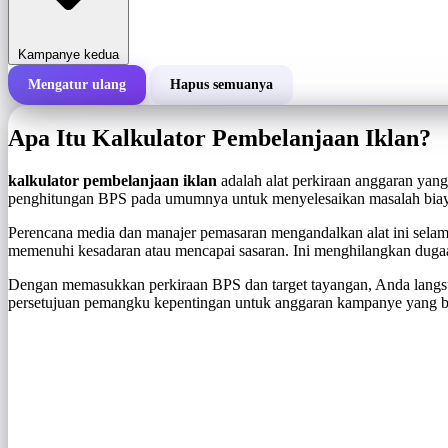
Kampanye kedua
Mengatur ulang
Hapus semuanya
Total biaya kampanye
Apa Itu Kalkulator Pembelanjaan Iklan?
Biaya per 1.000 tayangan (BPS)
i
kalkulator pembelanjaan iklan
adalah alat perkiraan anggaran yang
penghitungan BPS pada umumnya untuk menyelesaikan masalah biay
Jumlah tayangan
Perencana media dan manajer pemasaran mengandalkan alat ini sela
memenuhi kesadaran atau mencapai sasaran. Ini menghilangkan duga
Dengan memasukkan perkiraan BPS dan target tayangan, Anda langsu
persetujuan pemangku kepentingan untuk anggaran kampanye yang ber