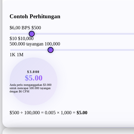
Contoh Perhitungan
$6,00 BPS
$500
$10
$10,000
500.000 tayangan
100,000
1K
1M
$3.000
$5.00
Anda perlu menganggarkan $3.000
untuk mencapai 500.000 tayangan
dengan $6 CPM
$500 ÷ 100,000 = 0.005 × 1,000 =
$5.00