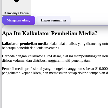
Kampanye kedua
Mengatur ulang
Hapus semuanya
Total biaya kampanye
Apa Itu Kalkulator Pembelian Media?
Biaya per 1.000 tayangan (BPS)
i
kalkulator pembelian media
adalah alat analisis yang dirancang u
beberapa penerbit dan jenis inventaris.
Jumlah tayangan
Berbeda dengan kalkulator CPM dasar, alat ini memperhitungkan ko
diskon volume, dan distribusi anggaran multi-penempatan.
Pembeli media profesional yang mengelola anggaran sebesar $10.000 
pengeluaran kepada klien, dan memastikan setiap dolar ditempatkan d