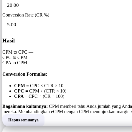
Conversion Rate (CR %)
Hasil
CPM to CPC
—
CPC to CPM
—
CPA to CPM
—
Conversion Formulas:
CPM =
CPC × CTR × 10
CPC =
CPM ÷ (CTR × 10)
CPA =
CPC ÷ (CR ÷ 100)
Bagaimana kaitannya:
CPM memberi tahu Anda jumlah yang Anda ba
mereka. Membandingkan eCPM dengan CPM menunjukkan margin 
Hapus semuanya