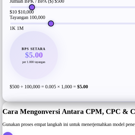
Jumlah BPK / BPA ($)
$500
$10
$10,000
Tayangan
100,000
1K
1M
BPS SETARA
$5.00
per 1.000 tayangan
$500 ÷ 100,000 = 0.005 × 1,000 =
$5.00
Cara Mengonversi Antara CPM, CPC & C
Gunakan proses empat langkah ini untuk menerjemahkan model penet