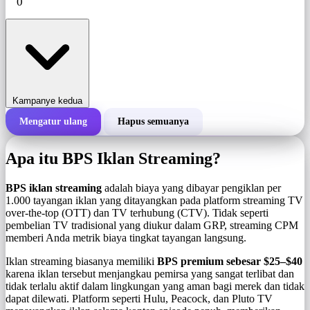
Kampanye kedua
Mengatur ulang
Hapus semuanya
Total biaya kampanye
Apa itu BPS Iklan Streaming?
Biaya per 1.000 tayangan (BPS)
i
BPS iklan streaming
adalah biaya yang dibayar pengiklan per
1.000 tayangan iklan yang ditayangkan pada platform streaming TV
over-the-top (OTT) dan TV terhubung (CTV). Tidak seperti
Jumlah tayangan
pembelian TV tradisional yang diukur dalam GRP, streaming CPM
memberi Anda metrik biaya tingkat tayangan langsung.
Iklan streaming biasanya memiliki
BPS premium sebesar $25–$40
karena iklan tersebut menjangkau pemirsa yang sangat terlibat dan
tidak terlalu aktif dalam lingkungan yang aman bagi merek dan tidak
dapat dilewati. Platform seperti Hulu, Peacock, dan Pluto TV