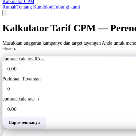
Kalkulator CPM
Rumah
Tentang Kami
blog
Hubungi kami
Kalkulator Tarif CPM — Peren
Masukkan anggaran kampanye dan target tayangan Anda untuk mene
efisien.
cpmrate.calc.totalCost
Perkiraan Tayangan
cpmrate.calc.rate
i
Hapus semuanya