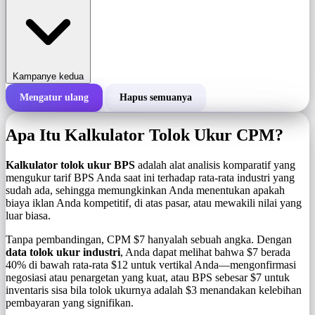
Kampanye kedua
Mengatur ulang
Hapus semuanya
Total biaya kampanye
Apa Itu Kalkulator Tolok Ukur CPM?
Biaya per 1.000 tayangan (BPS)
i
Kalkulator tolok ukur BPS
adalah alat analisis komparatif yang
mengukur tarif BPS Anda saat ini terhadap rata-rata industri yang
sudah ada, sehingga memungkinkan Anda menentukan apakah
Jumlah tayangan
biaya iklan Anda kompetitif, di atas pasar, atau mewakili nilai yang
luar biasa.
Tanpa pembandingan, CPM $7 hanyalah sebuah angka. Dengan
data tolok ukur industri
, Anda dapat melihat bahwa $7 berada
40% di bawah rata-rata $12 untuk vertikal Anda—mengonfirmasi
negosiasi atau penargetan yang kuat, atau BPS sebesar $7 untuk
inventaris sisa bila tolok ukurnya adalah $3 menandakan kelebihan
pembayaran yang signifikan.