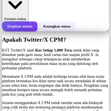
Kempen kedua
Tetapkan semula
Kosongkan semua
Jumlah kos kempen
Apakah Twitter/X CPM?
Kos setiap 1,000 tera (CPM)
i
KST Twitter/X ialah
Kos Setiap 1,000 Tera
untuk iklan yang
disiarkan pada garis masa, hasil carian dan suapan profil X. Ia
mengukur seberapa cekap belanjawan anda memberikan
Bilangan tera
keterlihatan pada persekitaran masa nyata yang didorong oleh
perbualan platform.
Memahami X CPM anda adalah berharga kerana sifat masa nyata
platform bermakna kos iklan turun naik secara mendadak di sekitar
acara sohor kini, berita tergempar dan detik budaya. Pengiklan yang
membuat kempen masa secara strategik boleh menarik perhatian
pada kos yang jauh lebih rendah.
Jenama menggunakan X CPM untuk menilai sama ada khalayak
yang celik berita dan terdorong pendapat platform membenarkan