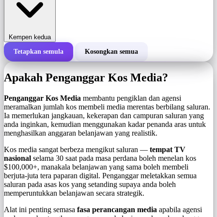
Kempen kedua
Tetapkan semula
Kosongkan semua
Jumlah kos kempen
Apakah Penganggar Kos Media?
Kos setiap 1,000 tera (CPM)
i
Penganggar Kos Media
membantu pengiklan dan agensi
meramalkan jumlah kos membeli media merentas berbilang saluran.
Ia memerlukan jangkauan, kekerapan dan campuran saluran yang
Bilangan tera
anda inginkan, kemudian menggunakan kadar penanda aras untuk
menghasilkan anggaran belanjawan yang realistik.
Kos media sangat berbeza mengikut saluran —
tempat TV
nasional
selama 30 saat pada masa perdana boleh menelan kos
$100,000+, manakala belanjawan yang sama boleh membeli
berjuta-juta tera paparan digital. Penganggar meletakkan semua
saluran pada asas kos yang setanding supaya anda boleh
memperuntukkan belanjawan secara strategik.
Alat ini penting semasa
fasa perancangan media
apabila agensi