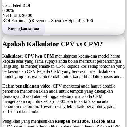
Calculated ROI
0.00%
Net Profit: $0.00
ROI Formula: ((Revenue - Spend) ÷ Spend) × 100
Kosongkan semua
Apakah Kalkulator CPV vs CPM?
Kalkulator CPV lwn CPM
menukarkan kedua-dua model harga
kepada asas yang sama supaya anda boleh membuat perbandingan
langsung. Ia menterjemahkan CPM kepada kos setiap tontonan yang
berkesan dan CPV kepada CPM yang berkesan, mendedahkan
model yang kosnya lebih rendah untuk kadar lihat lalu khusus anda.
Dalam
pengiklanan video
, CPV mengecaj anda hanya apabila
penonton menonton iklan anda untuk tempoh yang ditetapkan
(biasanya 30 saat atau sehingga selesai), manakala CPM
mengenakan caj untuk setiap 1,000 tera tidak kira sama ada
penonton menonton. Tawaran yang lebih baik bergantung pada
kadar lihat lalu anda.
Pengiklan yang menjalankan
kempen YouTube, TikTok atau
CTV
kerap menghadapi pilihan antara pembidaan CPV dan CPM.