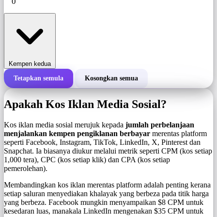
Kempen kedua
Tetapkan semula
Kosongkan semua
Jumlah kos kempen
Apakah Kos Iklan Media Sosial?
Kos setiap 1,000 tera (CPM)
i
Kos iklan media sosial merujuk kepada
jumlah perbelanjaan
menjalankan kempen pengiklanan berbayar
merentas platform
seperti Facebook, Instagram, TikTok, LinkedIn, X, Pinterest dan
Bilangan tera
Snapchat. Ia biasanya diukur melalui metrik seperti CPM (kos setiap
1,000 tera), CPC (kos setiap klik) dan CPA (kos setiap
pemerolehan).
Membandingkan kos iklan merentas platform adalah penting kerana
setiap saluran menyediakan khalayak yang berbeza pada titik harga
yang berbeza. Facebook mungkin menyampaikan $8 CPM untuk
kesedaran luas, manakala LinkedIn mengenakan $35 CPM untuk