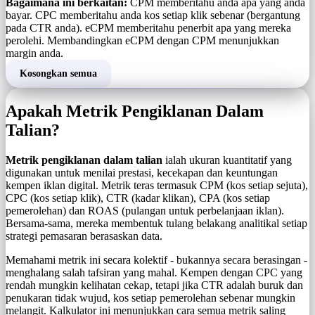
Bagaimana ini berkaitan:
CPM memberitahu anda apa yang anda
bayar. CPC memberitahu anda kos setiap klik sebenar (bergantung
pada CTR anda). eCPM memberitahu penerbit apa yang mereka
perolehi. Membandingkan eCPM dengan CPM menunjukkan
margin anda.
Kosongkan semua
Apakah Metrik Pengiklanan Dalam
Talian?
Metrik pengiklanan dalam talian
ialah ukuran kuantitatif yang
digunakan untuk menilai prestasi, kecekapan dan keuntungan
kempen iklan digital. Metrik teras termasuk CPM (kos setiap sejuta),
CPC (kos setiap klik), CTR (kadar klikan), CPA (kos setiap
pemerolehan) dan ROAS (pulangan untuk perbelanjaan iklan).
Bersama-sama, mereka membentuk tulang belakang analitikal setiap
strategi pemasaran berasaskan data.
Memahami metrik ini secara kolektif - bukannya secara berasingan -
menghalang salah tafsiran yang mahal. Kempen dengan CPC yang
rendah mungkin kelihatan cekap, tetapi jika CTR adalah buruk dan
penukaran tidak wujud, kos setiap pemerolehan sebenar mungkin
melangit. Kalkulator ini menunjukkan cara semua metrik saling