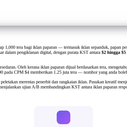
iap 1,000 tera bagi iklan paparan — termasuk iklan sepanduk, papan pe
besar dalam pengiklanan digital, dengan purata KST antara
$2 hingga $5
esedaran. Oleh kerana iklan paparan dijual berdasarkan tera, menge
00 pada CPM $4 memberikan 1.25 juta tera — nombor yang anda boleh 
letakan merentas penerbit dan rangkaian iklan. Pasukan kreatif menj
 menjalankan ujian A/B membandingkan KST antara iklan paparan resp