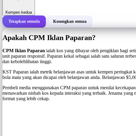
Kempen kedua
Tetapkan semula
Kosongkan semua
Jumlah kos kempen
Apakah CPM Iklan Paparan?
Kos setiap 1,000 tera (CPM)
i
CPM Iklan Paparan
ialah kos yang dibayar oleh pengiklan bagi set
unit paparan responsif. Paparan kekal sebagai salah satu saluran ter
dan kebolehlihatan tinggi.
Bilangan tera
KST Paparan ialah metrik belanjawan asas untuk kempen peringkat k
bola mata yang akan dicapai oleh belanjawan anda. Belanjawan $5,0
Pembeli media menggunakan CPM paparan untuk menilai kecekapan pe
menawarkan nisbah kos kepada interaksi yang terbaik. Jenama yang
format yang lebih cekap.