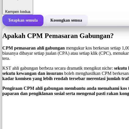
Kempen kedua
Tetapkan semula
Kosongkan semua
Jumlah kos kempen
Apakah CPM Pemasaran Gabungan?
Kos setiap 1,000 tera (CPM)
i
CPM pemasaran ahli gabungan
mengukur kos berkesan setiap 1,0
biasanya dibayar setiap jualan (CPA) atau setiap klik (CPC), men
tera.
Bilangan tera
KST ahli gabungan berbeza secara dramatik mengikut niche:
sekutu
sekutu kewangan dan insurans
boleh menghasilkan CPM berkesan 
kadar komisen yang lebih rendah tersebar merentasi jumlah trafi
Pengiraan CPM ahli gabungan membantu anda memahami kos ta
paparan dan pengiklanan sosial serta mengenal pasti rakan kon