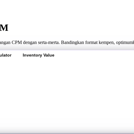
PM
langan CPM dengan serta-merta. Bandingkan format kempen, optimumk
ulator
Inventory Value