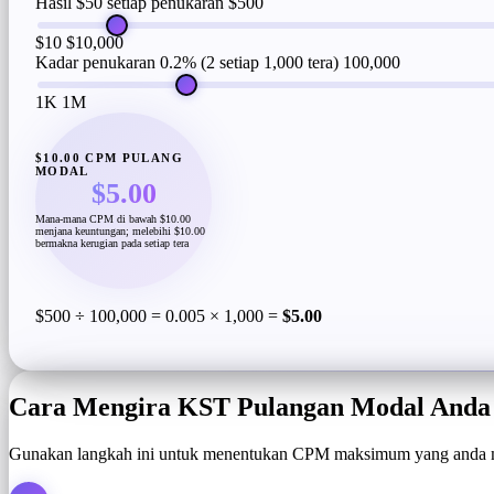
Hasil $50 setiap penukaran
$500
$10
$10,000
Kadar penukaran 0.2% (2 setiap 1,000 tera)
100,000
1K
1M
$10.00 CPM PULANG
MODAL
$5.00
Mana-mana CPM di bawah $10.00
menjana keuntungan; melebihi $10.00
bermakna kerugian pada setiap tera
$500 ÷ 100,000 = 0.005 × 1,000 =
$5.00
Cara Mengira KST Pulangan Modal Anda
Gunakan langkah ini untuk menentukan CPM maksimum yang anda 